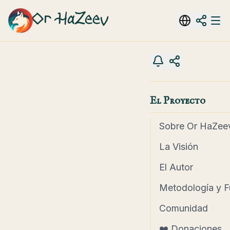
Or HaZeev
El Proyecto
Sobre Or HaZee
La Visión
El Autor
Metodología y F
Comunidad
❤️ Donaciones