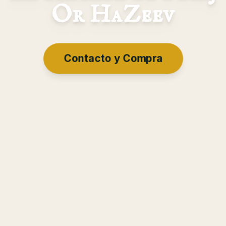
Or HaZeev
Contacto y Compra