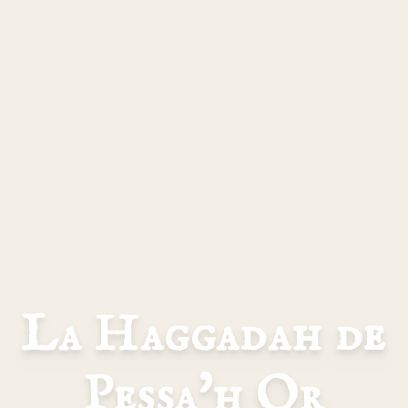
La Haggadah de
Pessa'h Or