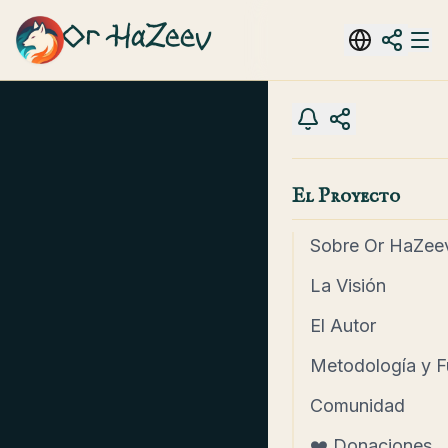
Or HaZeev
El Proyecto
Sobre Or HaZee
La Visión
El Autor
Metodología y F
Comunidad
❤️ Donaciones