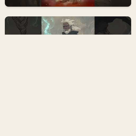
▶
Instalar aplicación
Instalar
Acceso rápido al contenido incluso
sin conexión
▶