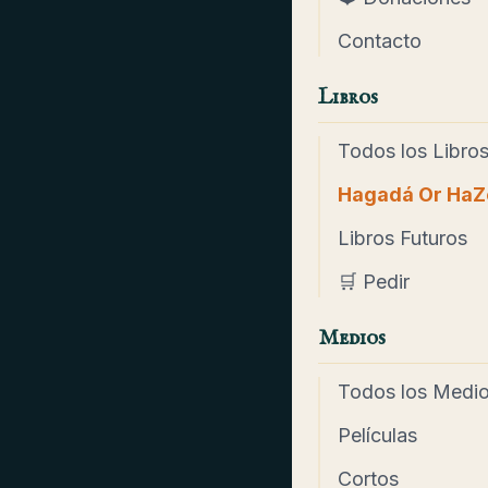
Contacto
Libros
Todos los Libro
Hagadá Or HaZ
Libros Futuros
🛒 Pedir
Medios
Todos los Medi
Películas
Cortos