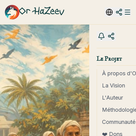
Or HaZeev
Le Projet
À propos d'
La Vision
L'Auteur
Méthodologie
Communauté
❤️ Dons