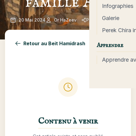
famille Abu
Infographies
Galerie
20 Mai 2024
Or HaZeev
Partager l'article
Perek Chira in
Retour au Beit Hamidrash
Apprendre
Apprendre a
Contenu à venir