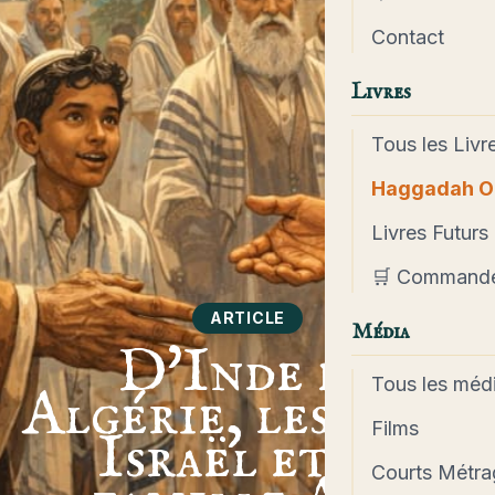
Contact
Livres
Tous les Livr
Haggadah O
Livres Futurs
🛒 Command
ARTICLE
Média
D'Inde en
Tous les méd
Algérie, les Bene
Films
Israël et la
Courts Métra