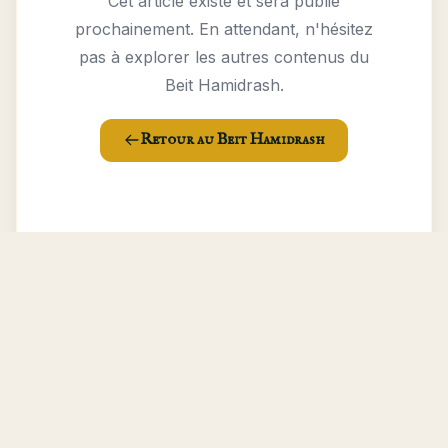
Cet article existe et sera publié
prochainement. En attendant, n'hésitez
pas à explorer les autres contenus du
Beit Hamidrash.
Retour au Beit Hamidrash
Installer l'application
Installer
Accès rapide au contenu même
hors ligne
#Histoire
#Algérie
#Inde