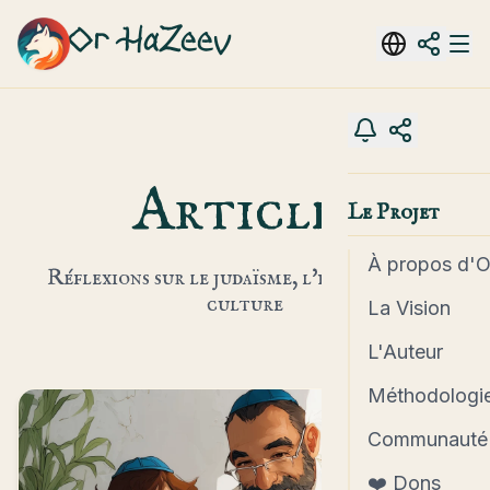
Or HaZeev
Articles
Le Projet
À propos d'
Réflexions sur le judaïsme, l'histoire et la
culture
La Vision
L'Auteur
Méthodologie
Communauté
❤️ Dons