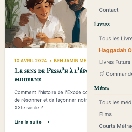
Contact
Livres
Tous les Livr
Haggadah O
10 AVRIL 2024
•
BENJAMIN MEIR
Livres Futurs
Le sens de Pessa'h à l'époque
🛒 Command
moderne
Média
Comment l'histoire de l'Exode continue-t-elle
de résonner et de façonner notre identité au
Tous les méd
XXIe siècle ?
Films
Lire la suite
Courts Métra