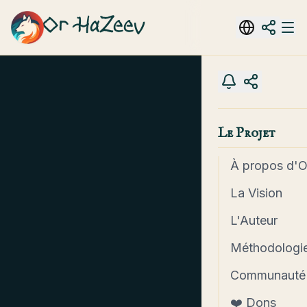
Or HaZeev
Le Projet
À propos d'
La Vision
L'Auteur
Méthodologie
Communauté
❤️ Dons