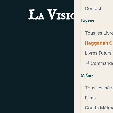
Contact
La Vision
Livres
Tous les Livr
Haggadah O
Livres Futurs
🛒 Command
Média
Tous les méd
Films
Courts Métra