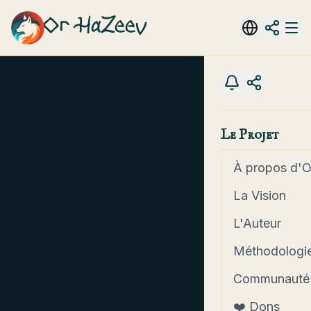
Or HaZeev
Le Projet
À propos d'
La Vision
L'Auteur
Méthodologie
Communauté
❤️ Dons