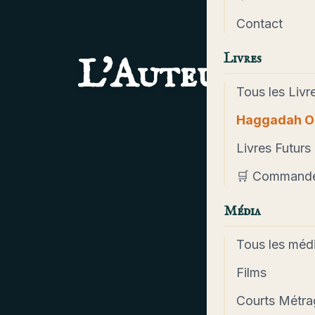
Contact
Livres
L'Auteur
Tous les Livr
Haggadah O
Livres Futurs
🛒 Command
Média
Tous les méd
Films
Courts Métra