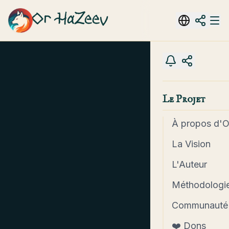
Or HaZeev
Le Projet
À propos d'
La Vision
L'Auteur
Méthodologie
Communauté
❤️ Dons